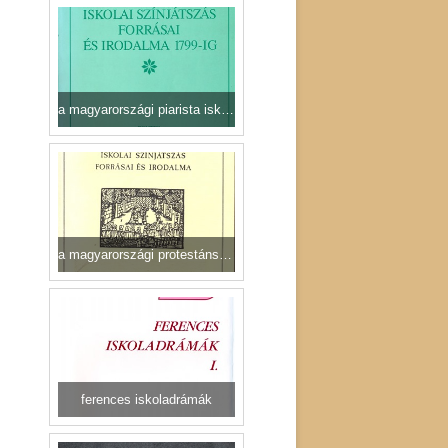
a magyarországi piarista iskolai színjátszás forrásai és irodalma1799-ig
a magyarországi protestáns színjátszás forrásai és irodalma
ferences iskoladrámák