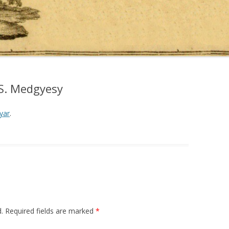
 S. Medgyesy
yar
.
d. Required fields are marked
*