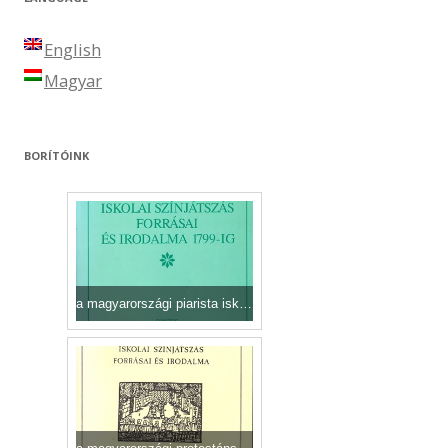
English
Magyar
BORÍTÓINK
a magyarországi piarista iskolai színjátszás forrásai és irodalma1799-ig