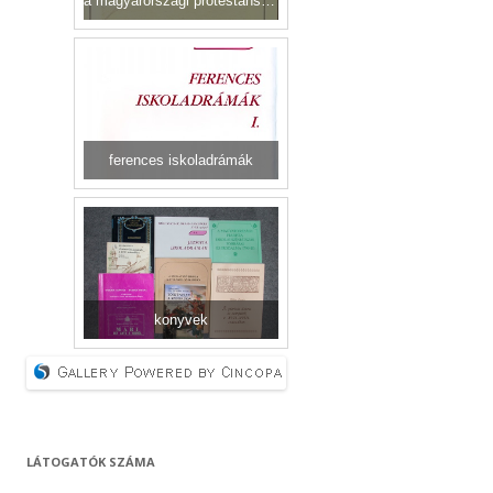
a magyarországi protestáns színjátszás forrásai és irodalma
ferences iskoladrámák
konyvek
LÁTOGATÓK SZÁMA