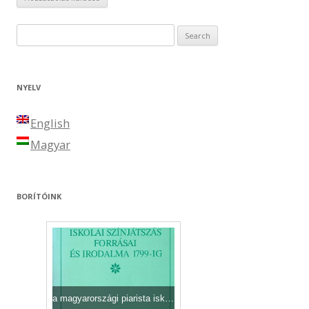
Search for:
NYELV
English
Magyar
BORÍTÓINK
a magyarországi piarista iskolai színjátszás forrásai és irodalma1799-ig