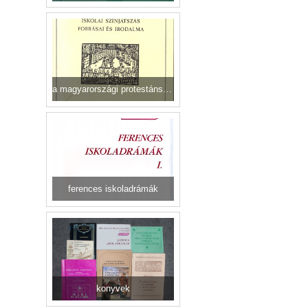
a magyarországi protestáns színjátszás forrásai és irodalma
ferences iskoladrámák
konyvek