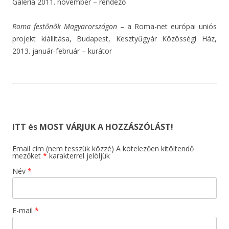
Galéria 2011. november – rendező
Roma festőnők Magyarországon
– a Roma-net európai uniós
projekt kiállítása, Budapest, Kesztyűgyár Közösségi Ház,
2013. január-február – kurátor
ITT és MOST VÁRJUK A HOZZÁSZÓLÁST!
Email cím (nem tesszük közzé) A kötelezően kitöltendő
mezőket
*
karakterrel jelöljük
Név
*
E-mail
*