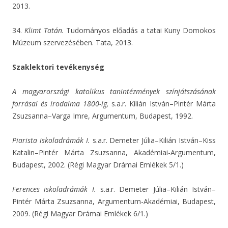
2013.
34.
Klimt Tatán.
Tudományos előadás a tatai Kuny Domokos
Múzeum szervezésében. Tata, 2013.
Szaklektori tevékenység
A magyarországi katolikus tanintézmények színjátszásának
forrásai és irodalma 1800-ig,
s.a.r. Kilián István–Pintér Márta
Zsuzsanna–Varga Imre, Argumentum, Budapest, 1992.
Piarista iskoladrámák I.
s.a.r. Demeter Júlia–Kilián István–Kiss
Katalin–Pintér Márta Zsuzsanna, Akadémiai-Argumentum,
Budapest, 2002. (Régi Magyar Drámai Emlékek 5/1.)
Ferences iskoladrámák I.
s.a.r. Demeter Júlia–Kilián István–
Pintér Márta Zsuzsanna, Argumentum-Akadémiai, Budapest,
2009. (Régi Magyar Drámai Emlékek 6/1.)