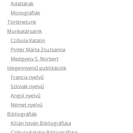
Adattárak
Monográfiák
Történetünk
Munkatársaink
Czibula Katalin
Pintér Márta Zsuzsanna
Medgyesy S. Norbert
Idegennyelvű publikációk
Francia nyelvű
Szlovák nyelvű
Angol nyelvű
Német nyelvű
Bibliográfiák
Kilián István Bibliográfiája
Czibula Katalin Bibliográfiája