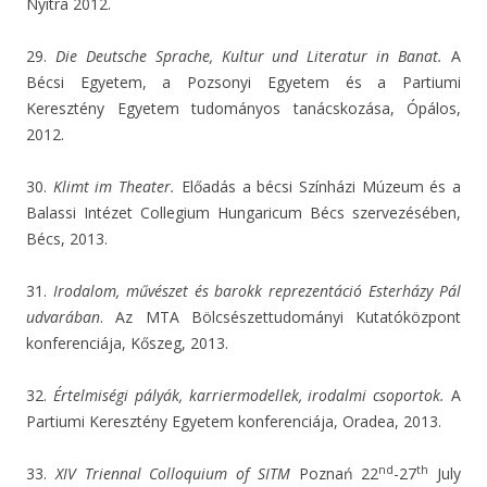
Nyitra 2012.
29.
Die Deutsche Sprache, Kultur und Literatur in Banat.
A
Bécsi Egyetem, a Pozsonyi Egyetem és a Partiumi
Keresztény Egyetem tudományos tanácskozása, Ópálos,
2012.
30.
Klimt im Theater.
Előadás a bécsi Színházi Múzeum és a
Balassi Intézet Collegium Hungaricum Bécs szervezésében,
Bécs, 2013.
31.
Irodalom, művészet és barokk reprezentáció Esterházy Pál
udvarában
. Az MTA Bölcsészettudományi Kutatóközpont
konferenciája, Kőszeg, 2013.
32.
Értelmiségi pályák, karriermodellek, irodalmi csoportok.
A
Partiumi Keresztény Egyetem konferenciája, Oradea, 2013.
nd
th
33.
XIV Triennal Colloquium of SITM
Poznań 22
-27
July