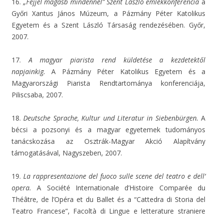
16.
„Fejjel magasb mindennél” Szent László emlékkonferencia
a
Győri Xantus János Múzeum, a Pázmány Péter Katolikus
Egyetem és a Szent László Társaság rendezésében. Győr,
2007.
17.
A magyar piarista rend küldetése a kezdetektől
napjainkig.
A Pázmány Péter Katolikus Egyetem és a
Magyarországi Piarista Rendtartománya konferenciája,
Piliscsaba, 2007.
18.
Deutsche Sprache, Kultur und Literatur in Siebenbürgen.
A
bécsi a pozsonyi és a magyar egyetemek tudományos
tanácskozása az Osztrák-Magyar Akció Alapítvány
támogatásával, Nagyszeben, 2007.
19.
La rappresentazione del fuoco sulle scene del teatro e dell’
opera.
A Société Internationale d’Histoire Comparée du
Théâtre, de l’Opéra et du Ballet és a “Cattedra di Storia del
Teatro Francese”, Facoltà di Lingue e letterature straniere