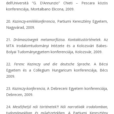
dell’Università “G. D’Annunzio” Chieti – Pescara közös
konferenciája, Montalbano Elicona, 2009.
20.
Kazinczy-emlékkonferencia
, Partiumi Keresztény Egyetem,
Nagyvárad, 2009.
21.
Drámaszövegek metamorfózisa. Kontaktustörténetek
. Az
MTA Irodalomtudományi Intézete és a Kolozsvári Babes-
Bolyai Tudományegyetem konferenciája, Kolozsvár, 2009.
22.
Ferenc Kazinczy und die deutsche Sprache.
A Bécsi
Egyetem és a Collegium Hungaricum konferenciája, Bécs
2009.
23.
Kazinczy-konferencia,
A Debreceni Egyetem konferenciája,
Debrecen, 2009.
24.
Mesél(het)ő női történetek?! Női narratívák irodalomban,
tudományokban és művészetekben,
A Partiumi Keresztény