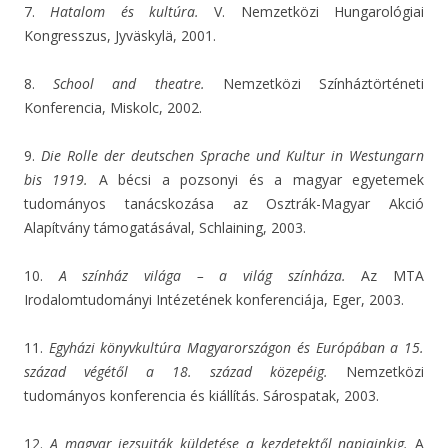
7.
Hatalom és kultúra.
V. Nemzetközi Hungarológiai
Kongresszus, Jyväskylä, 2001.
8.
School and theatre.
Nemzetközi Színháztörténeti
Konferencia, Miskolc, 2002.
9.
Die Rolle der deutschen Sprache und Kultur in Westungarn
bis 1919.
A bécsi a pozsonyi és a magyar egyetemek
tudományos tanácskozása az Osztrák-Magyar Akció
Alapítvány támogatásával, Schlaining, 2003.
10.
A színház világa – a világ színháza.
Az MTA
Irodalomtudományi Intézetének konferenciája, Eger, 2003.
11.
Egyházi könyvkultúra Magyarországon és Európában a 15.
század végétől a 18. század közepéig.
Nemzetközi
tudományos konferencia és kiállítás. Sárospatak, 2003.
12.
A magyar jezsuiták küldetése a kezdetektől napjainkig.
A