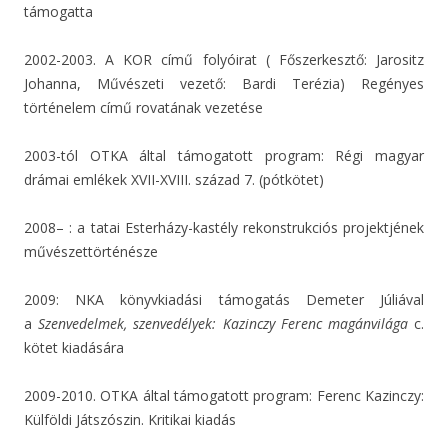
támogatta
2002-2003. A KOR című folyóirat ( Főszerkesztő: Jarositz
Johanna, Művészeti vezető: Bardi Terézia) Regényes
történelem című rovatának vezetése
2003-tól OTKA által támogatott program: Régi magyar
drámai emlékek XVII-XVIII. század 7. (pótkötet)
2008– : a tatai Esterházy-kastély rekonstrukciós projektjének
művészettörténésze
2009: NKA könyvkiadási támogatás Demeter Júliával
a
Szenvedelmek, szenvedélyek: Kazinczy Ferenc magánvilága
c.
kötet kiadására
2009-2010. OTKA által támogatott program: Ferenc Kazinczy:
Külföldi Játszószin. Kritikai kiadás