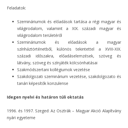
Feladatok:
Szemináriumok és előadások tartása a régi magyar és
világirodalom, valamint a XIX. századi magyar és
világirodalom területéről
Szemináriumok és előadások a magyar
színháztörténetből, különös tekintettel a XVIII-XIX.
századi időszakra, előadáselemzések, szöveg és
látvány, szöveg és színjáték kölcsönhatásai
Szakmódszertani kollégiumok vezetése
Szakdolgozati szeminárium vezetése, szakdolgozato és
tanári képesítők konzulense
Idegen nyelvi és határon túli oktatás
1996. és 1997. Szeged: Az Osztrák – Magyar Akció Alapítvány
nyári egyeteme