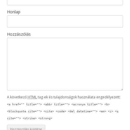
Honlap
Hozzászólás
A következő
HTML
tag-ek és tulajdonságok használata engedélyezett:
<a href="" title=""> <abbr title=""> <acronym title=""> <b>
<blockquote cite=""> <cite> <code> <del datetime=""> <em> <i> <q
cite=""> <strike> <strong>