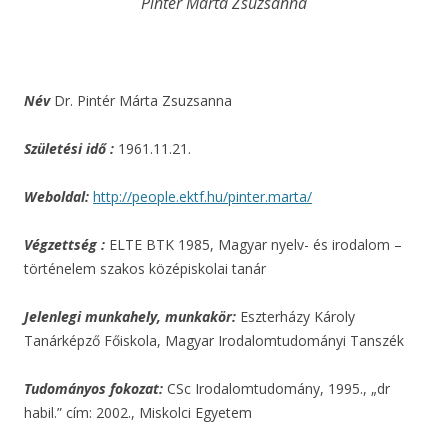
Pintér Márta Zsuzsanna
Név
Dr. Pintér Márta Zsuzsanna
Születési idő :
1961.11.21.
Weboldal:
http://people.ektf.hu/pinter.marta/
Végzettség :
ELTE BTK 1985, Magyar nyelv- és irodalom –
történelem szakos középiskolai tanár
Jelenlegi munkahely, munkakör:
Eszterházy Károly
Tanárképző Főiskola, Magyar Irodalomtudományi Tanszék
Tudományos fokozat:
CSc Irodalomtudomány, 1995., „dr
habil.” cím: 2002., Miskolci Egyetem