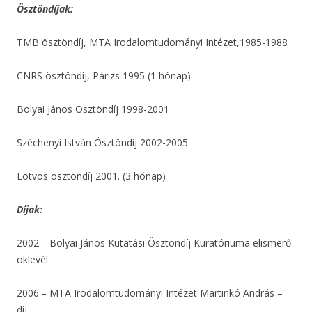
Ösztöndíjak:
TMB ösztöndíj, MTA Irodalomtudományi Intézet,1985-1988
CNRS ösztöndíj, Párizs 1995 (1 hónap)
Bolyai János Ösztöndíj 1998-2001
Széchenyi István Ösztöndíj 2002-2005
Eötvös ösztöndíj 2001. (3 hónap)
Díjak:
2002
–
Bolyai János Kutatási Ösztöndíj Kuratóriuma elismerő
oklevél
2006
–
MTA Irodalomtudományi Intézet
Martinkó András –
díj