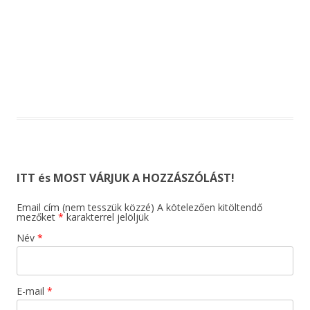
ITT és MOST VÁRJUK A HOZZÁSZÓLÁST!
Email cím (nem tesszük közzé) A kötelezően kitöltendő
mezőket
*
karakterrel jelöljük
Név
*
E-mail
*