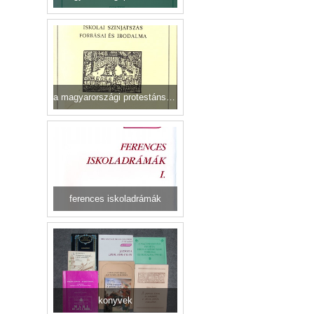
a magyarországi protestáns színjátszás forrásai és irodalma
ferences iskoladrámák
konyvek