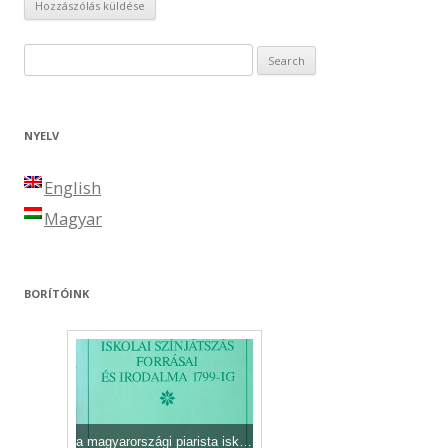
Search for:
NYELV
English
Magyar
BORÍTÓINK
a magyarországi piarista iskolai színjátszás forrásai és irodalma1799-ig