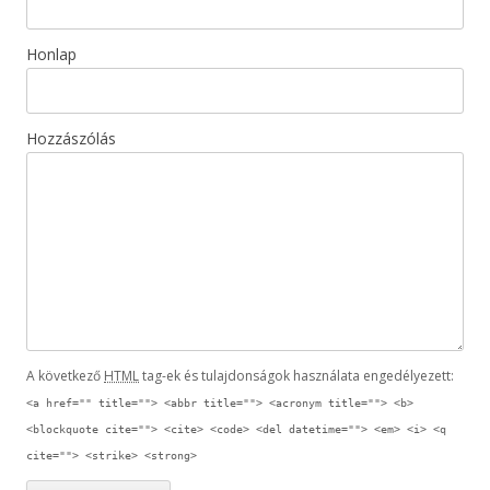
Honlap
Hozzászólás
A következő
HTML
tag-ek és tulajdonságok használata engedélyezett:
<a href="" title=""> <abbr title=""> <acronym title=""> <b>
<blockquote cite=""> <cite> <code> <del datetime=""> <em> <i> <q
cite=""> <strike> <strong>