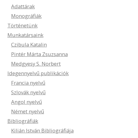
Adattárak
Monográfiák
Történetünk
Munkatársaink
Czibula Katalin
Pintér Márta Zsuzsanna
Medgyesy S. Norbert
Idegennyelvű publikációk
Francia nyelvű
Szlovák nyelvű
Angol nyelvű
Német nyelvű
Bibliográfiák
Kilián István Bibliográfiája