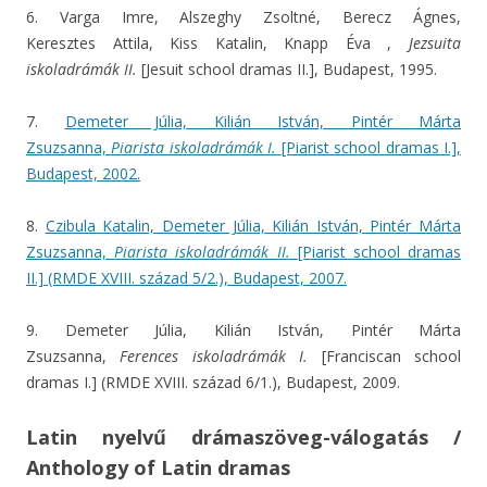
6. Varga Imre, Alszeghy Zsoltné, Berecz Ágnes,
Keresztes Attila, Kiss Katalin, Knapp Éva ,
Jezsuita
iskoladrámák II.
[Jesuit school dramas II.], Budapest, 1995.
7.
D
emeter Júlia, Kilián István, Pintér Márta
Zsuzsanna,
Piarista iskoladrámák I.
[Piarist school dramas I.],
Budapest, 2002.
8.
Czibula Katalin, Demeter Júlia, Kilián István, Pintér Márta
Zsuzsanna,
Piarista iskoladrámák II.
[Piarist school dramas
II.] (RMDE XVIII. század 5/2.), Budapest, 2007.
9. Demeter Júlia, Kilián István, Pintér Márta
Zsuzsanna,
Ferences iskoladrámák I.
[Franciscan school
dramas I.] (RMDE XVIII. század 6/1.), Budapest, 2009.
Latin nyelvű drámaszöveg-válogatás /
Anthology of Latin dramas