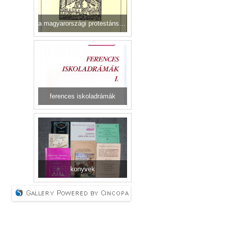
a magyarországi protestáns színjátszás forrásai és irodalma
ferences iskoladrámák
konyvek