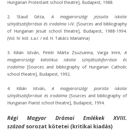
Hungarian Protestant school theatre], Budapest, 1988.
2. Staud Géza,
A magyarországi jezsuita iskolai
színjátszás
forrásai és irodalma I-IV.
[Sources and bibliography
of Hungarian Jesuit school theatre], Budapest, 1988-1994.
(Vol. IV. köt. s.a.r. / ed. H. Takács Marianna)
3. Kilián István, Pintér Márta Zsuzsanna, Varga Imre,
A
magyarországi katolikus iskolai színjátszás
forrásai és
irodalma
[Sources and bibliography of Hungarian Catholic
school theatre], Budapest, 1992.
4. Kilián István,
A magyarországi piarista iskolai
színjátszás
forrásai és irodalma
[Sources and bibliography of
Hungarian Piarist school theatre], Budapest, 1994.
Régi Magyar Drámai Emlékek XVIII.
század
sorozat kötetei (kritikai kiadás)