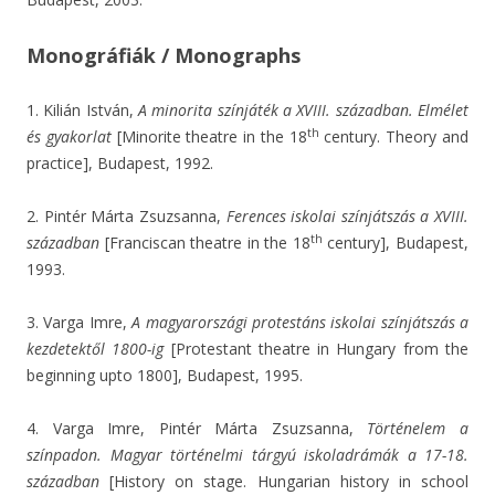
Monográfiák / Monographs
1. Kilián István,
A minorita színjáték a XVIII. században. Elmélet
th
és gyakorlat
[Minorite theatre in the 18
century. Theory and
practice], Budapest, 1992.
2. Pintér Márta Zsuzsanna,
Ferences iskolai színjátszás a XVIII.
th
században
[Franciscan theatre in the 18
century], Budapest,
1993.
3. Varga Imre,
A magyarországi protestáns iskolai színjátszás a
kezdetektől 1800-ig
[Protestant theatre in Hungary from the
beginning upto 1800], Budapest, 1995.
4. Varga Imre, Pintér Márta Zsuzsanna,
Történelem a
színpadon. Magyar történelmi tárgyú iskoladrámák a 17-18.
században
[History on stage. Hungarian history in school