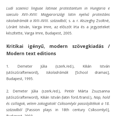
Ludi scaenici linguae latinae protestantum in Hungaria e
saeculo XVII–XVIII: Magyarországi latin nyelvű protestáns
iskoladrámák a XVII–XVIII. századból,
s. a. r. Alszeghy Zsoltné,
Lóránt István, Varga Imre, az előszót írta és a jegyzeteket
készítette, Varga Imre, Budapest, 2005.
Kritikai igényű, modern szövegkiadás /
Modern text editions
1. Demeter Júlia (szerk./ed.), Kilián István
(utószó/afterword),
Iskoladrámák
[School dramas],
Budapest, 1995.
2. Demeter Júlia (szerk./ed.), Pintér Márta Zsuzsanna
(utószó/afterword), Kilián István (latin ford./transl.),
Nap, hold
és csillagok, velem zokogjatok! Csíksomlyói passiójátékok a 18.
századból
[Passion plays in 18th century Csíksomlyó],
Budapest, 2003.