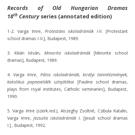
Records of
Old Hungarian Dramas
th
18
Century
series
(annotated edition)
1-2. Varga Imre,
Protestáns iskoladrámák I-II.
[Protestant
school dramas I-II.], Budapest, 1989.
3. Kilián István,
Minorita iskoladrámák
[Minorite school
dramas], Budapest, 1989.
4. Varga Imre,
Pálos iskoladrámák, királyi tanintézmények,
katolikus papneveldék színjátékai
[Pauline school dramas,
plays from royal institutes, Catholic seminaries], Budapest,
1990.
5. Varga Imre (szerk./ed.), Alszeghy Zsoltné, Czibula Katalin,
Varga Imre,
Jezsuita iskoladrámák I.
[Jesuit school dramas
I.]
,
Budapest, 1992.