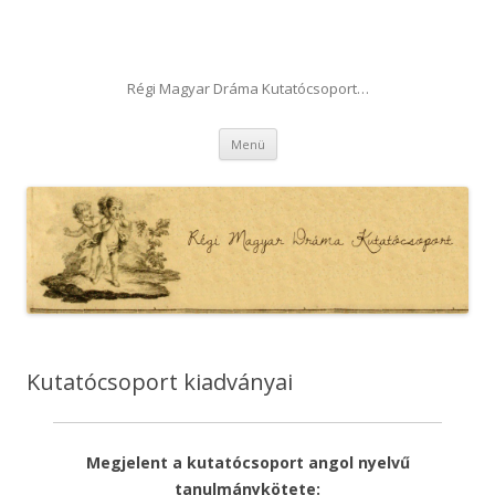
Régi Magyar Dráma Kutatócsoport…
Tovább a tartalomra
Menü
Kutatócsoport kiadványai
Megjelent a kutatócsoport angol nyelvű
tanulmánykötete: