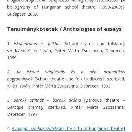
bibliography of Hungarian school theatre (1998-2009)],
Budapest, 2009.
Tanulmánykötetek / Anthologies of essays
1.
Iskoladráma és folklór
[School drama and folklore],
szerk./ed. Kilián István, Pintér Márta Zsuzsanna, Debrecen,
1989.
2.
Az iskolai színjátszás és a népi dramatikus
hagyományok
[School theatre and folk traditions], szerk./ed.
Kilián István, Pintér Márta Zsuzsanna, Debrecen, 1993.
3.
Barokk színház – barokk dráma
[Baroque theatre –
Baroque drama], szerk./ed. Pintér Márta Zsuzsanna,
Debrecen, 1997.
4.
A magyar színház születése
[The birth of Hungarian theatre]