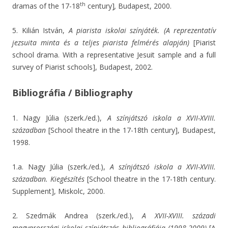
th
dramas of the 17-18
century]
,
Budapest, 2000.
5. Kilián István,
A piarista iskolai színjáték. (A reprezentatív
jezsuita minta és a teljes piarista felmérés alapján)
[Piarist
school drama. With a representative Jesuit sample and a full
survey of Piarist schools], Budapest, 2002.
Bibliográfia / Bibliography
1. Nagy Júlia (szerk./ed.),
A színjátszó iskola a XVII-XVIII.
században
[School theatre in the 17-18th century], Budapest,
1998.
1.a. Nagy Júlia (szerk./ed.),
A színjátszó iskola a XVII-XVIII.
században. Kiegészítés
[School theatre in the 17-18th century.
Supplement], Miskolc, 2000.
2. Szedmák Andrea (szerk./ed.),
A XVII-XVIII. századi
magyarországi iskolai színjátszás bibliográfiája (1998-2009)
[A