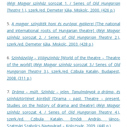
(
Régi Magyar színház
sorozat 1. / Series of
Old Hungarian
Theatre
1.), szerk./ed. Demeter Júlia, Miskolc, 2000. (426 p.)
5.
A magyar színjáték honi és európai gyökerei
[The national
and international roots of Hungarian theatre] (
Régi Magyar
színház
sorozat 2. / Series of
Old Hungarian Theatre
2.),
szerk./ed. Demeter Júlia, Miskolc, 2003. (428 p.)
6.
Színházvilág – Világszínház
[World of the theatre – Theatre
of the world] (
Régi Magyar színház
sorozat 3./ Series of
Old
Hungarian Theatre
3.), szerk./ed. Czibula Katalin, Budapest,
2008. (311 p.)
7.
Dráma – múlt. Színház – jelen. Tanulmányok a dráma- és
színháztörténet köréből
[Drama – past. Theatre – present.
Studies on the history of drama and theatre] (
Régi Magyar
színház
sorozat 4. / Series of
Old Hungarian Theatre
4.),
szerk./ed. Czibula Katalin, Emődi András, János-
Szatmári Szabolcs,Nagyvárad – Kolozsvár, 2009. (440 p.)