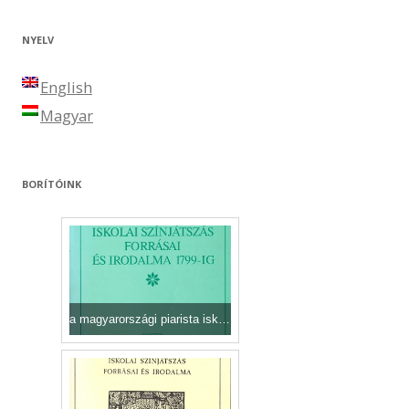
NYELV
English
Magyar
BORÍTÓINK
a magyarországi piarista iskolai színjátszás forrásai és irodalma1799-ig